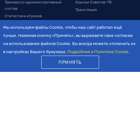
Тренерско-административный
Крылья Советов-ТВ
состав
Трансляция
Статистика игроков
Мы используем файлы Cookie, чтобы наш сайт работал ещё
МАТЧИ
ЕЩЕ
лучше. Нажимая кнопку «Принять», вы выражаете свое согласие
Календарь матчей
История клуба
на использование файлов Cookie. Вы всегда можете отключить их
Руководство
в настройках Вашего браузера.
Подробнее в Политике Cookie
.
БИЛЕТЫ
Фонд поддержки
МАГАЗИН
ПРИНЯТЬ
Спонсоры и партнеры
АКАДЕМИЯ
Стадион
СТАРАЯ ВЕРСИЯ
Программы матчей
Программа лояльности
Карта болельщика
Болельщикам с ОВЗ
Добрые крылья
Аллея славы
Документы
Контакты
Политика в отношении