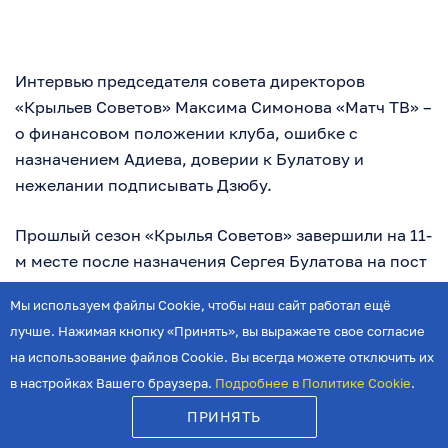
Интервью председателя совета директоров
«Крыльев Советов» Максима Симонова «Матч ТВ» –
о финансовом положении клуба, ошибке с
назначением Адиева, доверии к Булатову и
нежелании подписывать Дзюбу.
Прошлый сезон «Крылья Советов» завершили на 11-
м месте после назначения Сергея Булатова на пост
главного тренера вместо Магомеда Адиева. Однако
Мы используем файлы Cookie, чтобы наш сайт работал ещё
изменения произошли не только в тренерском
лучше. Нажимая кнопку «Принять», вы выражаете свое согласие
штабе, но и в совете директоров клуба – так, пост
на использование файлов Cookie. Вы всегда можете отключить их
председателя совдира покинул Дмитрий Яковлев, а
в настройках Вашего браузера.
Подробнее в Политике Cookie
.
вместо него на должность пришел глава федерации
футбола Самарской области Максим Симонов.
ПРИНЯТЬ