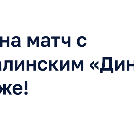
на матч с
алинским «Дин
же!