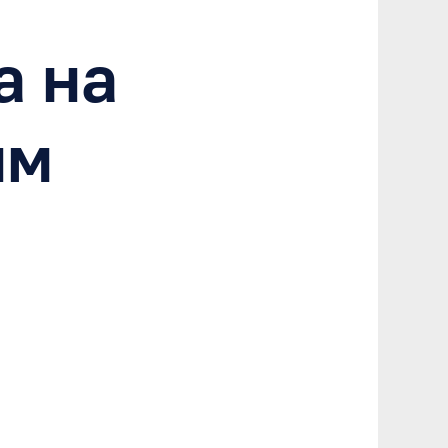
а на
им