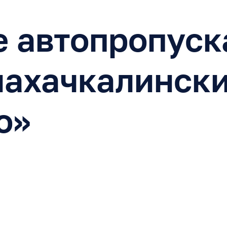
 автопропуск
махачкалинск
о»