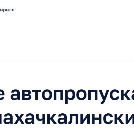
Кирилл!
 автопропуск
махачкалинск