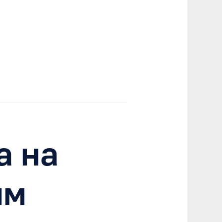
а на
им