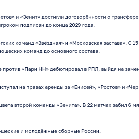
тов» и «Зенит» достигли договорённости о трансфере
игроком подписан до конца 2029 года.
гских команд «Звёздная» и «Московская застава». С 15 
юношеских команд до основного состава.
че против «Пари НН» дебютировал в РПЛ, выйдя на замен
ступал на правах аренды за «Енисей», «Ростов» и «Че
цвета второй команды «Зенита». В 22 матчах забил 6 мя
ошеские и молодёжные сборные России.