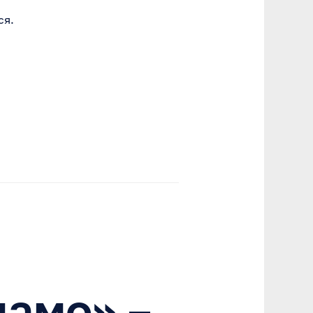
ся.
амо» –