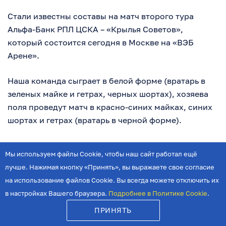
Стали известны составы на матч второго тура
Альфа-Банк РПЛ ЦСКА – «Крылья Советов»,
который состоится сегодня в Москве на «ВЭБ
Арене».
Наша команда сыграет в белой форме (вратарь в
зеленых майке и гетрах, черных шортах), хозяева
поля проведут матч в красно-синих майках, синих
шортах и гетрах (вратарь в черной форме).
С капитанской повязкой «Крылья Советов» на поле
Мы используем файлы Cookie, чтобы наш сайт работал ещё
выведет Сергей Песьяков. Капитан московского
лучше. Нажимая кнопку «Принять», вы выражаете свое согласие
ЦСКА – Иван Обляков.
на использование файлов Cookie. Вы всегда можете отключить их
в настройках Вашего браузера.
Подробнее в Политике Cookie
.
ЦСКА:
49 Тороп, 3 Круговой, 4 Жоао, 27 Мойзес, 79
Данилов, 10 Обляков, 17 Глебов, 18 Козлов, 31
ПРИНЯТЬ
Кисляк, 20 Попович, 32 Гонду.