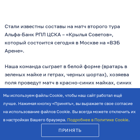
Стали известны составы на матч второго тура
Альфа-Банк РПЛ ЦСКА – «Крылья Советов»,
который состоится сегодня в Москве на «ВЭБ
Арене».
Наша команда сыграет в белой форме (вратарь в
зеленых майке и гетрах, черных шортах), хозяева
поля проведут матч в красно-синих майках, синих
шортах и гетрах (вратарь в черной форме).
Мы используем файлы Cookie, чтобы наш сайт работал ещё
лучше. Нажимая кнопку «Принять», вы выражаете свое согласие
С капитанской повязкой «Крылья Советов» на поле
на использование файлов Cookie. Вы всегда можете отключить их
выведет Сергей Песьяков. Капитан московского
в настройках Вашего браузера.
Подробнее в Политике Cookie
.
ЦСКА – Иван Обляков.
ПРИНЯТЬ
ЦСКА:
49 Тороп, 3 Круговой, 4 Жоао, 27 Мойзес, 79