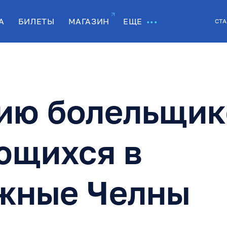
А
БИЛЕТЫ
МАГАЗИН
ЕЩЕ
СТА
ию болельщик
ющихся в
жные Челны