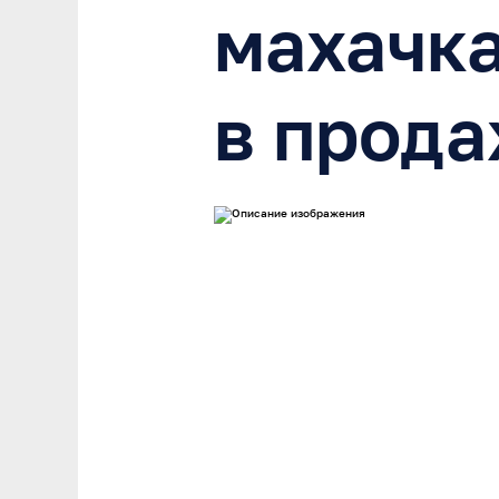
махачк
в прода