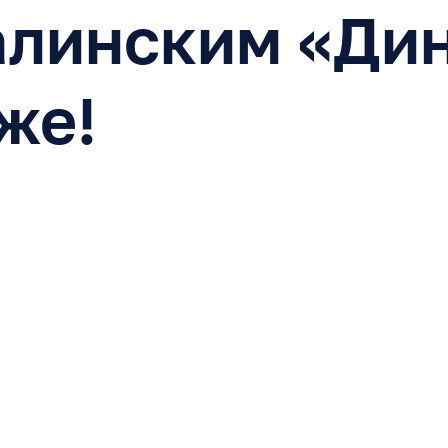
алинским «Дин
же!