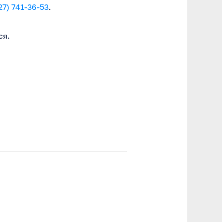
27) 741-36-53
.
ся.