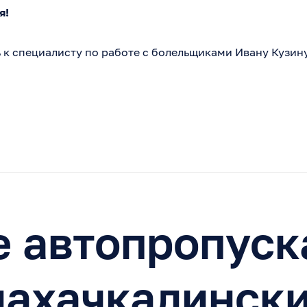
я!
к специалисту по работе с болельщиками Ивану Кузину
 автопропуск
махачкалинск