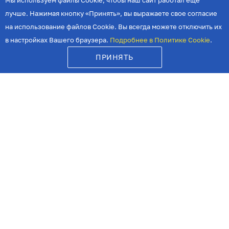
Мы используем файлы Cookie, чтобы наш сайт работал ещё
МАТЧИ
ЕЩЕ
лучше. Нажимая кнопку «Принять», вы выражаете свое согласие
Календарь матчей
История клуба
на использование файлов Cookie. Вы всегда можете отключить их
Руководство
в настройках Вашего браузера.
Подробнее в Политике Cookie
.
БИЛЕТЫ
Фонд поддержки
МАГАЗИН
ПРИНЯТЬ
Спонсоры и партнеры
АКАДЕМИЯ
Стадион
СТАРАЯ ВЕРСИЯ
Программы матчей
Программа лояльности
Карта болельщика
Болельщикам с ОВЗ
Добрые крылья
Аллея славы
Документы
Контакты
Политика в отношении
персональных данных