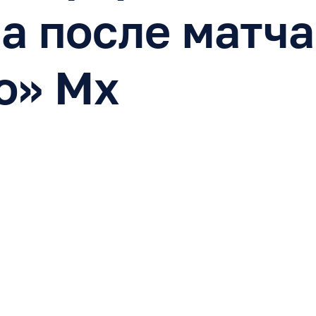
а после матча
о» Мх