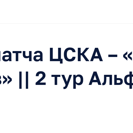
атча ЦСКА – 
» || 2 тур Аль