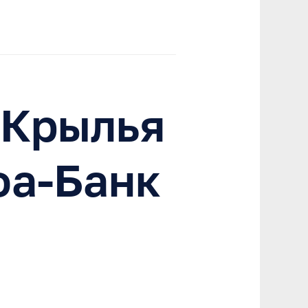
«Крылья
фа-Банк