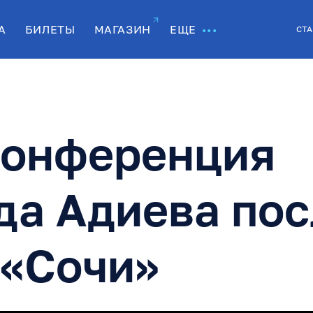
А
БИЛЕТЫ
МАГАЗИН
ЕЩЕ
СТА
конференция
да Адиева пос
 «Сочи»