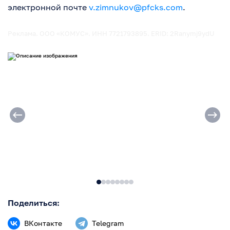
электронной почте
v.zimnukov@pfcks.com
.
Реклама. ООО «КОМУС». ИНН 7721793895. ERID: 2Ranymj9ydU
Поделиться:
ВКонтакте
Telegram