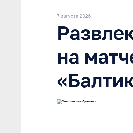
7 августа 2026
Развле
на матч
«Балти