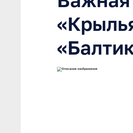
«Крылья
«Балти