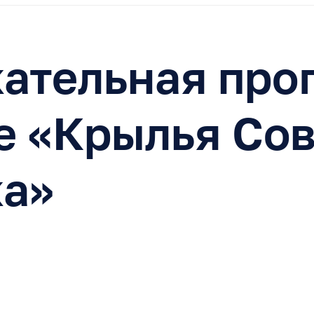
кательная про
е «Крылья Сов
ка»