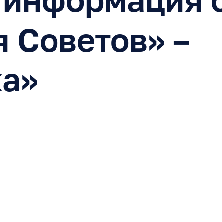
 Советов» –
ка»