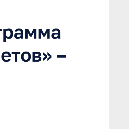
грамма
етов» –