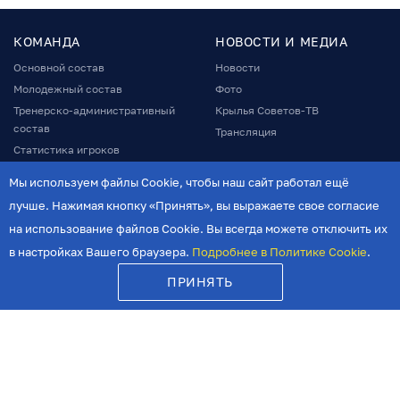
КОМАНДА
НОВОСТИ И МЕДИА
Основной состав
Новости
Молодежный состав
Фото
Тренерско-административный
Крылья Советов-ТВ
состав
Трансляция
Статистика игроков
Мы используем файлы Cookie, чтобы наш сайт работал ещё
МАТЧИ
ЕЩЕ
лучше. Нажимая кнопку «Принять», вы выражаете свое согласие
Календарь матчей
История клуба
на использование файлов Cookie. Вы всегда можете отключить их
Руководство
в настройках Вашего браузера.
Подробнее в Политике Cookie
.
БИЛЕТЫ
Фонд поддержки
МАГАЗИН
ПРИНЯТЬ
Спонсоры и партнеры
АКАДЕМИЯ
Стадион
СТАРАЯ ВЕРСИЯ
Программы матчей
Программа лояльности
Карта болельщика
Болельщикам с ОВЗ