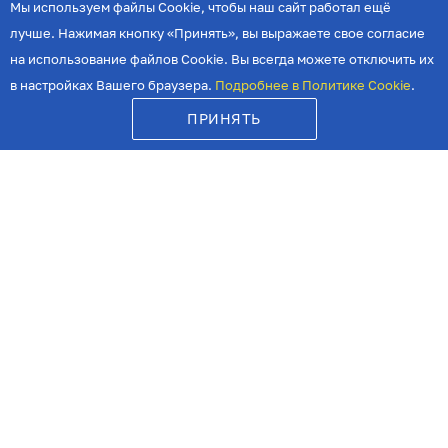
Мы используем файлы Cookie, чтобы наш сайт работал ещё
МАТЧИ
ЕЩЕ
лучше. Нажимая кнопку «Принять», вы выражаете свое согласие
Календарь матчей
История клуба
на использование файлов Cookie. Вы всегда можете отключить их
Руководство
в настройках Вашего браузера.
Подробнее в Политике Cookie
.
БИЛЕТЫ
Фонд поддержки
МАГАЗИН
ПРИНЯТЬ
Спонсоры и партнеры
АКАДЕМИЯ
Стадион
СТАРАЯ ВЕРСИЯ
Программы матчей
Программа лояльности
Карта болельщика
Болельщикам с ОВЗ
Добрые крылья
Аллея славы
Документы
Контакты
Политика в отношении
персональных данных