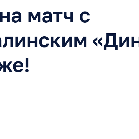
на матч с
алинским «Дин
же!