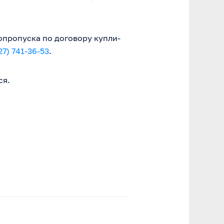
опропуска по договору купли-
27) 741-36-53
.
ся.