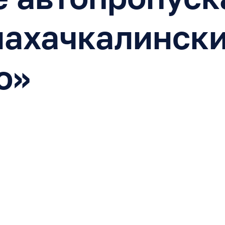
махачкалинск
о»