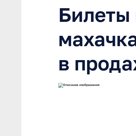
Билеты 
махачк
в прода