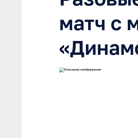
матч с 
«Динам