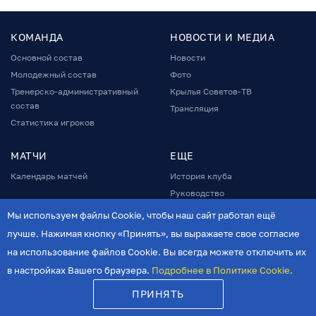
КОМАНДА
НОВОСТИ И МЕДИА
Основной состав
Новости
Молодежный состав
Фото
Тренерско-административный
Крылья Советов-ТВ
состав
Трансляция
Статистика игроков
МАТЧИ
ЕЩЕ
Календарь матчей
История клуба
Руководство
БИЛЕТЫ
Фонд поддержки
Мы используем файлы Cookie, чтобы наш сайт работал ещё
МАГАЗИН
Спонсоры и партнеры
лучше. Нажимая кнопку «Принять», вы выражаете свое согласие
АКАДЕМИЯ
Стадион
на использование файлов Cookie. Вы всегда можете отключить их
СТАРАЯ ВЕРСИЯ
Программы матчей
в настройках Вашего браузера.
Подробнее в Политике Cookie
.
Программа лояльности
ПРИНЯТЬ
Карта болельщика
Болельщикам с ОВЗ