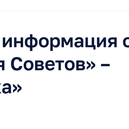
 информация о
 Советов» –
ка»