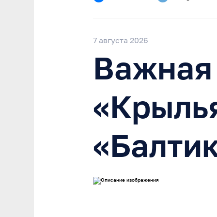
7 августа 2026
Важная
«Крылья
«Балти